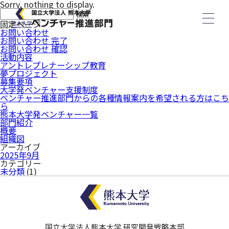
Sorry, nothing to display.
検
索:
固定ページ
お問い合わせ
お問い合わせ 完了
お問い合わせ 確認
ホーム
活動内容
アントレプレナーシップ教育
夢プロジェクト
部門紹介
募集要項
大学発ベンチャー支援制度
ベンチャー推進部門からの各種情報案内を希望される方はこち
概要
ら
熊本大学発ベンチャー一覧
組織図
部門紹介
概要
スタッフ紹介
組織図
アーカイブ
2025年9月
活動内容
カテゴリー
未分類
(1)
大学発ベンチャー支援制度
アントレプレナーシップ教育
お問い合わせ
国立大学法人熊本大学 研究開発戦略本部