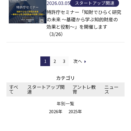
2026.03.05
スタートアップ関連
特許庁セミナー「知財でひらく研究
の未来 〜基礎から学ぶ知的財産の
効果と役割〜」を開催します
（3/26）
1
2
3
次へ
カテゴリ
すべ
スタートアップ関
アントレ教
ニュー
て
連
育
ス
年別一覧
2026年
2025年