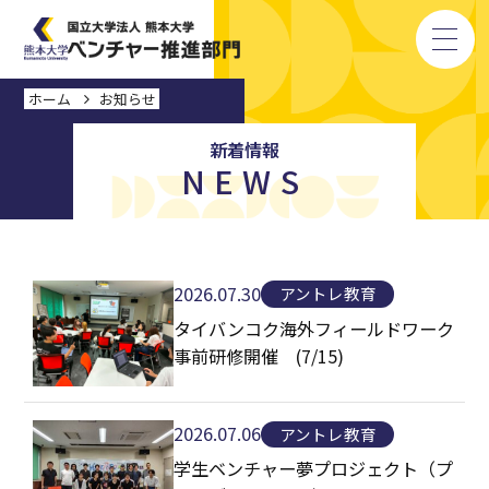
ホーム
お知らせ
ホーム
新着情報
NEWS
部門紹介
概要
組織図
2026.07.30
アントレ教育
スタッフ紹介
タイバンコク海外フィールドワーク
事前研修開催 (7/15)
活動内容
大学発ベンチャー支援制度
2026.07.06
アントレ教育
アントレプレナーシップ教育
学生ベンチャー夢プロジェクト（プ
お問い合わせ